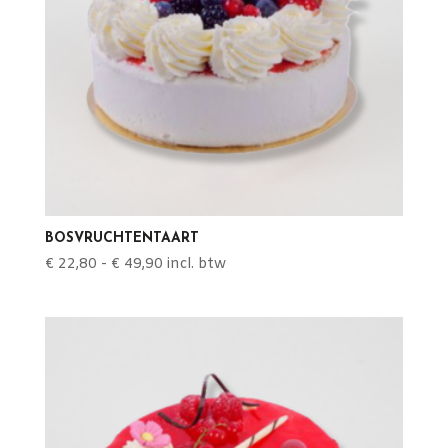
BOSVRUCHTENTAART
Prijsklasse:
€
22,80
-
€
49,90
incl. btw
€ 22,80
tot
€ 49,90