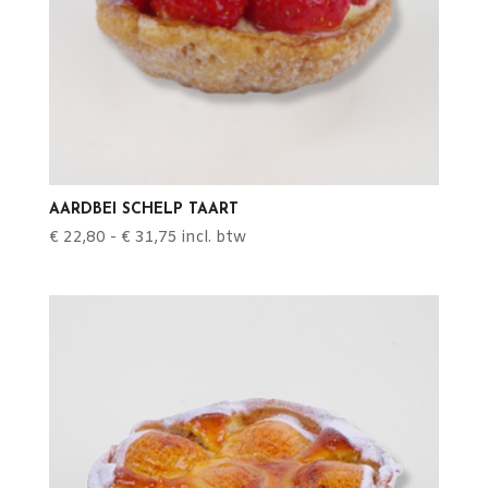
AARDBEI SCHELP TAART
Prijsklasse:
€
22,80
-
€
31,75
incl. btw
€ 22,80
tot
€ 31,75