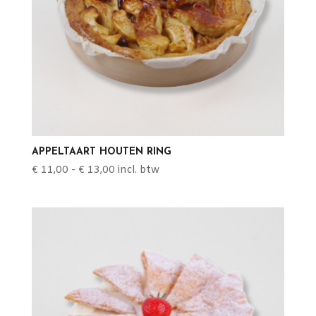
APPELTAART HOUTEN RING
Prijsklasse:
€
11,00
-
€
13,00
incl. btw
€ 11,00
tot
€ 13,00