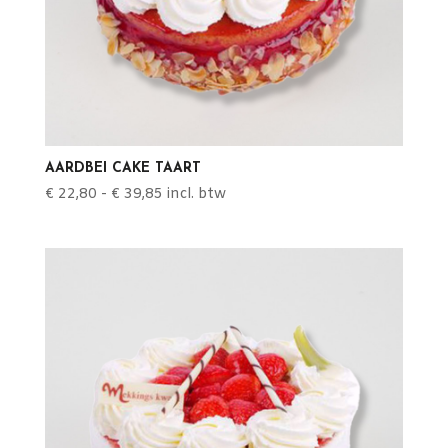
AARDBEI CAKE TAART
Prijsklasse:
€
22,80
-
€
39,85
incl. btw
€ 22,80
tot
€ 39,85