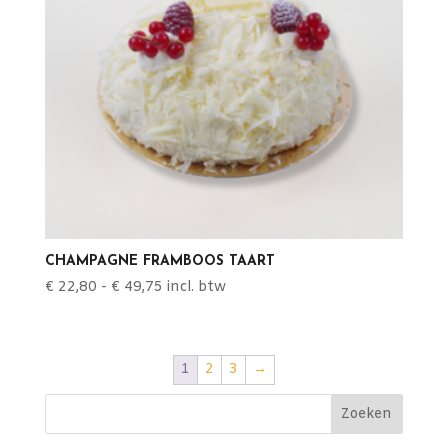
CHAMPAGNE FRAMBOOS TAART
Prijsklasse:
€
22,80
-
€
49,75
incl. btw
€ 22,80
tot
€ 49,75
1
2
3
→
Zoeken