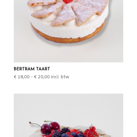
BERTRAM TAART
Prijsklasse:
€
18,00
-
€
20,00
incl. btw
€ 18,00
tot
€ 20,00