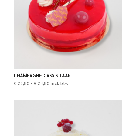
CHAMPAGNE CASSIS TAART
Prijsklasse:
€
22,80
-
€
24,80
incl. btw
€ 22,80
tot
€ 24,80