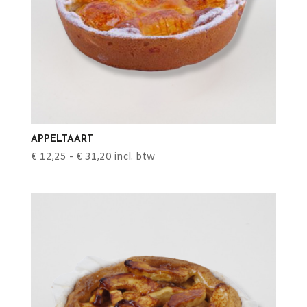
APPELTAART
Prijsklasse:
€
12,25
-
€
31,20
incl. btw
€ 12,25
tot
€ 31,20