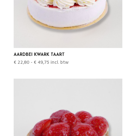
AARDBEI KWARK TAART
Prijsklasse:
€
22,80
-
€
49,75
incl. btw
€ 22,80
tot
€ 49,75